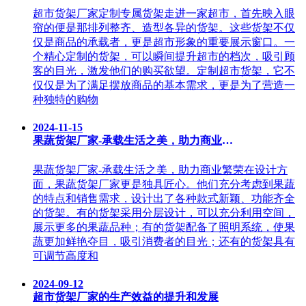
超市货架厂家定制专属货架走进一家超市，首先映入眼
帘的便是那排列整齐、造型各异的货架。这些货架不仅
仅是商品的承载者，更是超市形象的重要展示窗口。一
个精心定制的货架，可以瞬间提升超市的档次，吸引顾
客的目光，激发他们的购买欲望。定制超市货架，它不
仅仅是为了满足摆放商品的基本需求，更是为了营造一
种独特的购物
2024-11-15
果蔬货架厂家-承载生活之美，助力商业繁荣
果蔬货架厂家-承载生活之美，助力商业繁荣在设计方
面，果蔬货架厂家更是独具匠心。他们充分考虑到果蔬
的特点和销售需求，设计出了各种款式新颖、功能齐全
的货架。有的货架采用分层设计，可以充分利用空间，
展示更多的果蔬品种；有的货架配备了照明系统，使果
蔬更加鲜艳夺目，吸引消费者的目光；还有的货架具有
可调节高度和
2024-09-12
超市货架厂家的生产效益的提升和发展