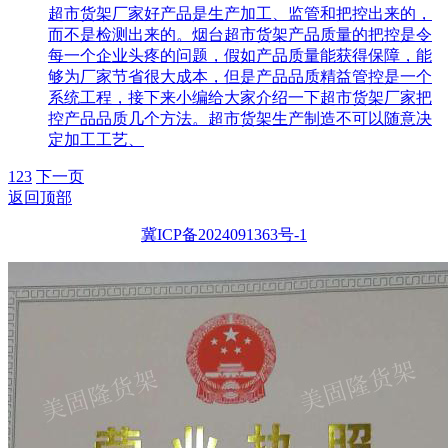
超市货架厂家好产品是生产加工、监管和把控出来的，
而不是检测出来的。烟台超市货架产品质量的把控是令
每一个企业头疼的问题，假如产品质量能获得保障，能
够为厂家节省很大成本，但是产品品质精益管控是一个
系统工程，接下来小编给大家介绍一下超市货架厂家把
控产品品质几个方法。超市货架生产制造不可以随意决
定加工工艺、
1
2
3
下一页
返回顶部
冀ICP备2024091363号-1