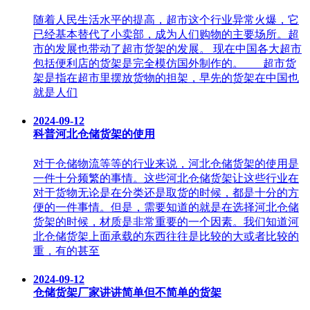
随着人民生活水平的提高，超市这个行业异常火爆，它
已经基本替代了小卖部，成为人们购物的主要场所。超
市的发展也带动了超市货架的发展。 现在中国各大超市
包括便利店的货架是完全模仿国外制作的。 超市货
架是指在超市里摆放货物的担架，早先的货架在中国也
就是人们
2024-09-12
科普河北仓储货架的使用
对于仓储物流等等的行业来说，河北仓储货架的使用是
一件十分频繁的事情。这些河北仓储货架让这些行业在
对于货物无论是在分类还是取货的时候，都是十分的方
便的一件事情。但是，需要知道的就是在选择河北仓储
货架的时候，材质是非常重要的一个因素。我们知道河
北仓储货架上面承载的东西往往是比较的大或者比较的
重，有的甚至
2024-09-12
仓储货架厂家讲讲简单但不简单的货架