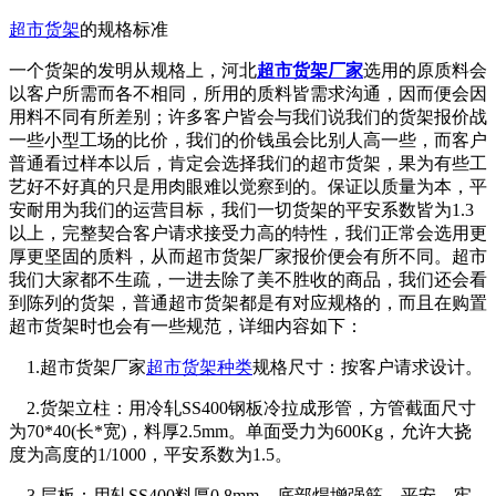
超市货架
的规格标准
一个货架的发明从规格上，河北
超市货架厂家
选用的原质料会
以客户所需而各不相同，所用的质料皆需求沟通，因而便会因
用料不同有所差别；许多客户皆会与我们说我们的货架报价战
一些小型工场的比价，我们的价钱虽会比别人高一些，而客户
普通看过样本以后，肯定会选择我们的超市货架，果为有些工
艺好不好真的只是用肉眼难以觉察到的。保证以质量为本，平
安耐用为我们的运营目标，我们一切货架的平安系数皆为1.3
以上，完整契合客户请求接受力高的特性，我们正常会选用更
厚更坚固的质料，从而超市货架厂家报价便会有所不同。超市
我们大家都不生疏，一进去除了美不胜收的商品，我们还会看
到陈列的货架，普通超市货架都是有对应规格的，而且在购置
超市货架时也会有一些规范，详细内容如下：
1.超市货架厂家
超市货架种类
规格尺寸：按客户请求设计。
2.货架立柱：用冷轧SS400钢板冷拉成形管，方管截面尺寸
为70*40(长*宽)，料厚2.5mm。单面受力为600Kg，允许大挠
度为高度的1/1000，平安系数为1.5。
3.层板：用轧SS400料厚0.8mm，底部焊增强筋，平安、牢